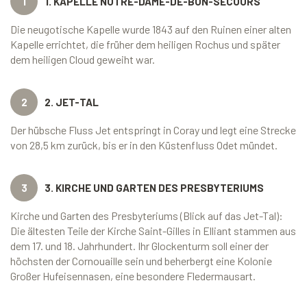
1
1. KAPELLE NOTRE-DAME-DE-BON-SECOURS
Die neugotische Kapelle wurde 1843 auf den Ruinen einer alten
Kapelle errichtet, die früher dem heiligen Rochus und später
dem heiligen Cloud geweiht war.
2
2. JET-TAL
Der hübsche Fluss Jet entspringt in Coray und legt eine Strecke
von 28,5 km zurück, bis er in den Küstenfluss Odet mündet.
3
3. KIRCHE UND GARTEN DES PRESBYTERIUMS
Kirche und Garten des Presbyteriums (Blick auf das Jet-Tal):
Die ältesten Teile der Kirche Saint-Gilles in Elliant stammen aus
dem 17. und 18. Jahrhundert. Ihr Glockenturm soll einer der
höchsten der Cornouaille sein und beherbergt eine Kolonie
Großer Hufeisennasen, eine besondere Fledermausart.