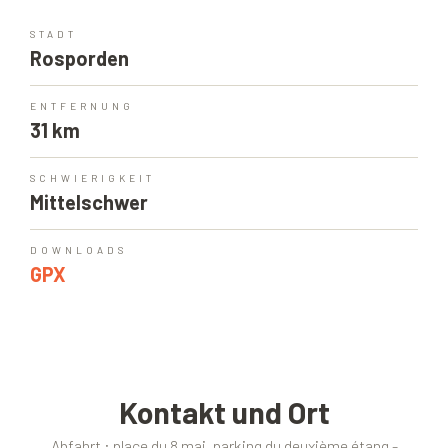
STADT
Rosporden
ENTFERNUNG
31 km
SCHWIERIGKEIT
Mittelschwer
DOWNLOADS
GPX
Kontakt und Ort
Abfahrt : place du 8 mai, parking du deuxième étang -