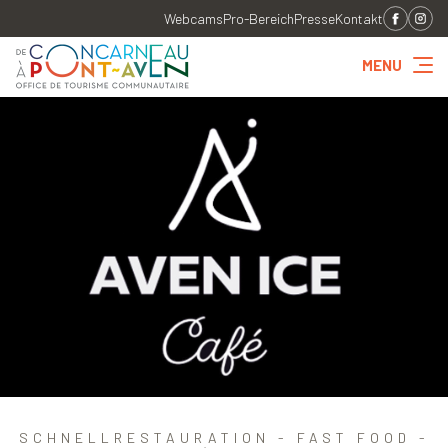
Webcams
Pro-Bereich
Presse
Kontakt
MENU
SCHNELLRESTAURATION - FAST FOOD -