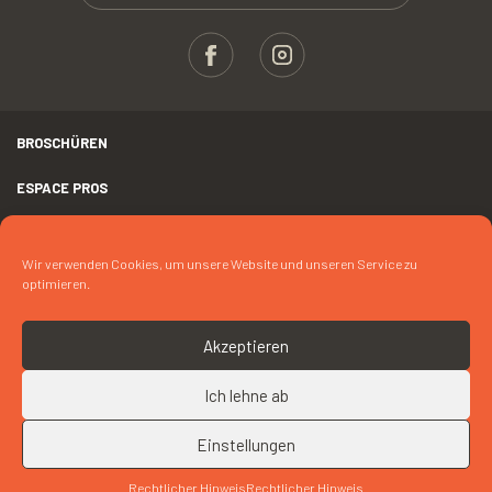
BROSCHÜREN
ESPACE PROS
PRESSE
Wir verwenden Cookies, um unsere Website und unseren Service zu
RECHTLICHER HINWEIS
optimieren.
FOTOKREDIT
Akzeptieren
COOKIES
Ich lehne ab
NACH OBEN
KONTAKT « AVEN ICE CAFÉ »
Einstellungen
Rechtlicher Hinweis
Rechtlicher Hinweis