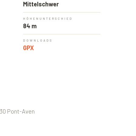
Mittelschwer
HÖHENUNTERSCHIED
84 m
DOWNLOADS
GPX
930 Pont-Aven