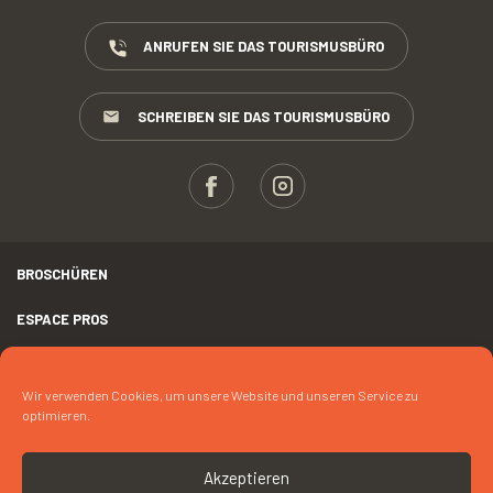
ANRUFEN SIE DAS TOURISMUSBÜRO
SCHREIBEN SIE DAS TOURISMUSBÜRO
BROSCHÜREN
ESPACE PROS
PRESSE
Wir verwenden Cookies, um unsere Website und unseren Service zu
RECHTLICHER HINWEIS
optimieren.
FOTOKREDIT
Akzeptieren