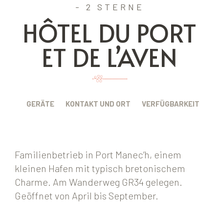
- 2 STERNE
HÔTEL DU PORT
ET DE L’AVEN
BUNG
GERÄTE
KONTAKT UND ORT
VERFÜGBARKEIT
Familienbetrieb in Port Manec’h, einem
kleinen Hafen mit typisch bretonischem
Charme. Am Wanderweg GR34 gelegen.
Geöffnet von April bis September.