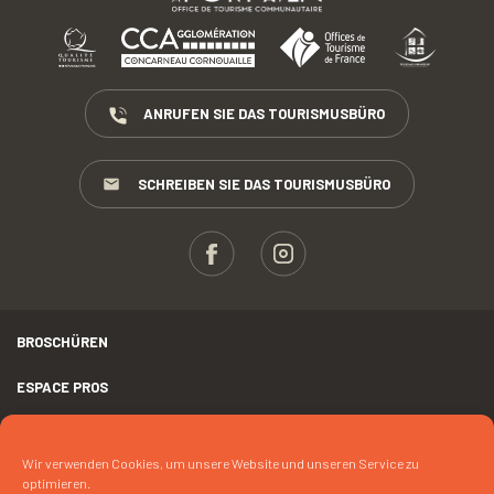
ANRUFEN SIE DAS TOURISMUSBÜRO
SCHREIBEN SIE DAS TOURISMUSBÜRO
BROSCHÜREN
ESPACE PROS
PRESSE
Wir verwenden Cookies, um unsere Website und unseren Service zu
RECHTLICHER HINWEIS
optimieren.