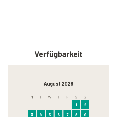
Verfügbarkeit
August 2026
M
T
W
T
F
S
S
1
2
3
4
5
6
7
8
9