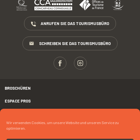
ANRUFEN SIE DAS TOURISMUSBÜRO
SCHREIBEN SIE DAS TOURISMUSBÜRO
BROSCHÜREN
ESPACE PROS
PRESSE
Wir verwenden Cookies, um unsere Website und unseren Service zu
RECHTLICHER HINWEIS
optimieren.
FOTOKREDIT