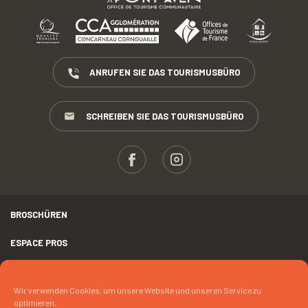
ANRUFEN SIE DAS TOURISMUSBÜRO
SCHREIBEN SIE DAS TOURISMUSBÜRO
BROSCHÜREN
ESPACE PROS
PRESSE
Wir verwenden Cookies, um unsere Website und unseren Service zu
RECHTLICHER HINWEIS
optimieren.