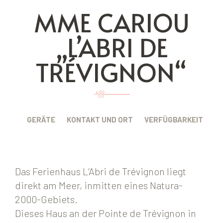
MME CARIOU
„L’ABRI DE
TRÉVIGNON“
BUNG
GERÄTE
KONTAKT UND ORT
VERFÜGBARKEIT
Das Ferienhaus L‘Abri de Trévignon liegt
direkt am Meer, inmitten eines Natura-
2000-Gebiets.
Dieses Haus an der Pointe de Trévignon in