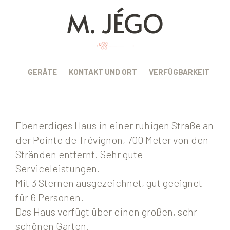
M. JÉGO
BUNG
GERÄTE
KONTAKT UND ORT
VERFÜGBARKEIT
Ebenerdiges Haus in einer ruhigen Straße an
der Pointe de Trévignon, 700 Meter von den
Stränden entfernt. Sehr gute
Serviceleistungen.
Mit 3 Sternen ausgezeichnet, gut geeignet
für 6 Personen.
Das Haus verfügt über einen großen, sehr
schönen Garten.