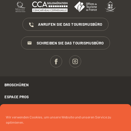
ANRUFEN SIE DAS TOURISMUSBÜRO
SCHREIBEN SIE DAS TOURISMUSBÜRO
BROSCHÜREN
ESPACE PROS
PRESSE
Wir verwenden Cookies, um unsere Website und unseren Service zu
RECHTLICHER HINWEIS
optimieren.