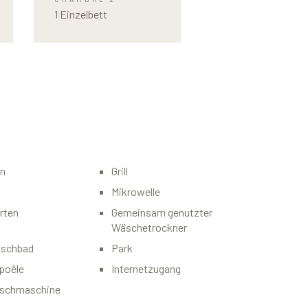
1 Einzelbett
en
Grill
Mikrowelle
rten
Gemeinsam genutzter
Wäschetrockner
uschbad
Park
poêle
Internetzugang
aschmaschine