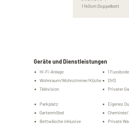
1 140cm Doppelbett
Geräte und Dienstleistungen
Hi-Fi-Anlage
1 Fussbod
Wohnraum/Wohnzimmer/Küche
DVD
Télévision
Privater Ga
Parkplatz
Eigenes D
Gartenmöbel
Cheminée/
Bettwäsche inklusive
Private W