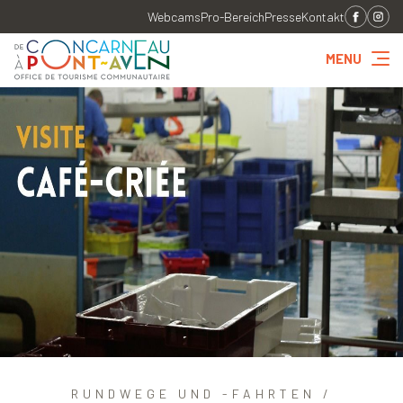
Webcams
Pro-Bereich
Presse
Kontakt
MENU
RUNDWEGE UND -FAHRTEN /