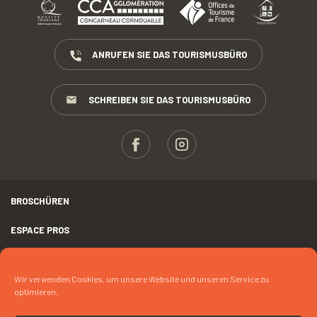
ANRUFEN SIE DAS TOURISMUSBÜRO
SCHREIBEN SIE DAS TOURISMUSBÜRO
BROSCHÜREN
ESPACE PROS
PRESSE
Wir verwenden Cookies, um unsere Website und unseren Service zu
RECHTLICHER HINWEIS
optimieren.