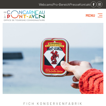
Webcams
Pro-Bereich
Presse
Kontakt
MENU
FICH KONSERVENFABRIK