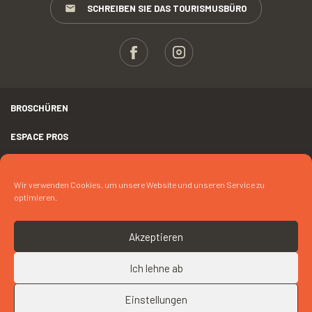
SCHREIBEN SIE DAS TOURISMUSBÜRO
BROSCHÜREN
ESPACE PROS
PRESSE
Wir verwenden Cookies, um unsere Website und unseren Service zu
RECHTLICHER HINWEIS
optimieren.
FOTOKREDIT
Akzeptieren
COOKIES
Ich lehne ab
NACH OBEN
KONTAKT « LA BELLE-ILOISE »
Einstellungen