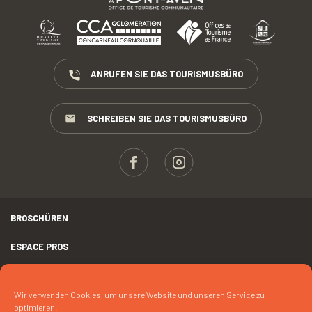
ANRUFEN SIE DAS TOURISMUSBÜRO
SCHREIBEN SIE DAS TOURISMUSBÜRO
BROSCHÜREN
ESPACE PROS
PRESSE
Wir verwenden Cookies, um unsere Website und unseren Service zu
RECHTLICHER HINWEIS
optimieren.