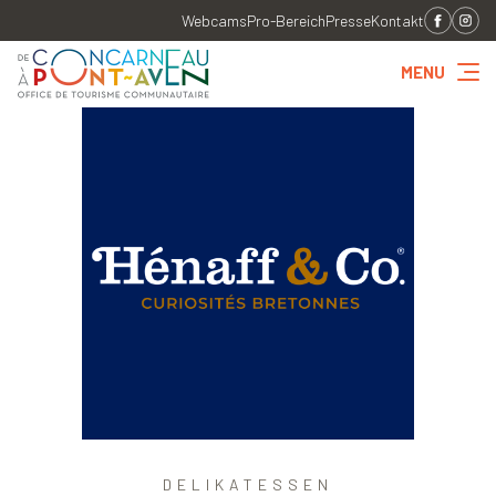
Webcams
Pro-Bereich
Presse
Kontakt
MENU
DELIKATESSEN