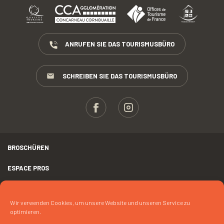
ANRUFEN SIE DAS TOURISMUSBÜRO
SCHREIBEN SIE DAS TOURISMUSBÜRO
BROSCHÜREN
ESPACE PROS
PRESSE
Wir verwenden Cookies, um unsere Website und unseren Service zu
RECHTLICHER HINWEIS
optimieren.