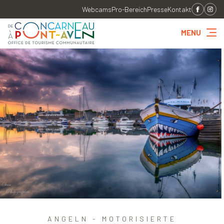
Webcams
Pro-Bereich
Presse
Kontakt
MENU
ANGELN - MOTORISIERTE