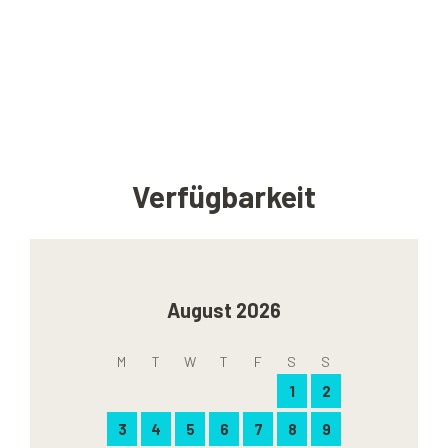
Verfügbarkeit
August 2026
M
T
W
T
F
S
S
1
2
3
4
5
6
7
8
9