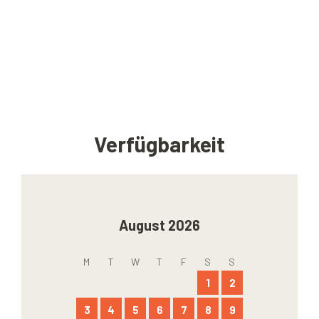
Verfügbarkeit
August 2026
M
T
W
T
F
S
S
1
2
3
4
5
6
7
8
9