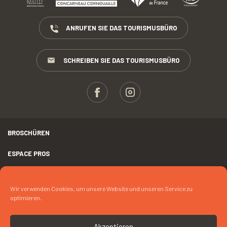
ANRUFEN SIE DAS TOURISMUSBÜRO
SCHREIBEN SIE DAS TOURISMUSBÜRO
BROSCHÜREN
ESPACE PROS
PRESSE
Wir verwenden Cookies, um unsere Website und unseren Service zu
RECHTLICHER HINWEIS
optimieren.
FOTOKREDIT
Akzeptieren