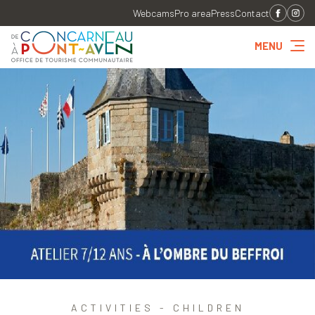
Webcams
Pro area
Press
Contact
MENU
ACTIVITIES - CHILDREN