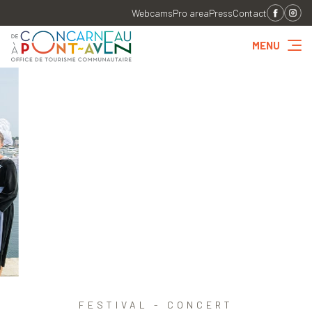
Webcams
Pro area
Press
Contact
MENU
FESTIVAL - CONCERT